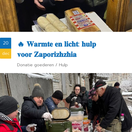
🔥 𝐖𝐚𝐫𝐦𝐭𝐞 𝐞𝐧 𝐥𝐢𝐜𝐡𝐭: 𝐡𝐮𝐥𝐩
20
𝐯𝐨𝐨𝐫 𝐙𝐚𝐩𝐨𝐫𝐢𝐳𝐡𝐳𝐡𝐢𝐚
dec
Donatie goederen
/
Hulp