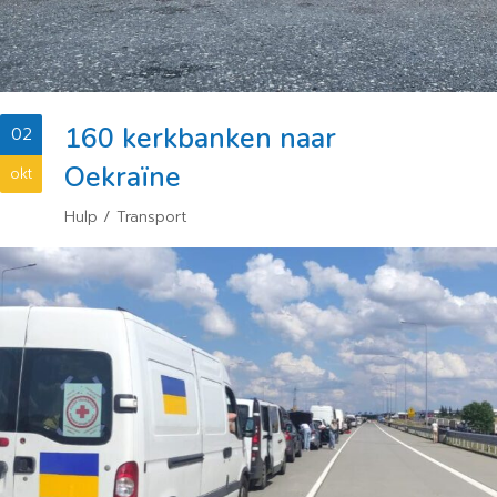
160 kerkbanken naar
02
Oekraïne
okt
Hulp
/
Transport