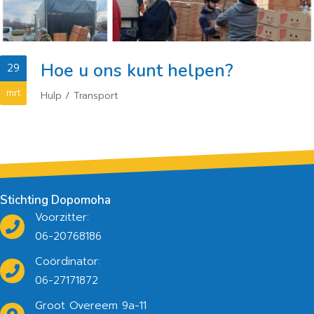
Hoe u ons kunt helpen?
29
mrt
Hulp
/
Transport
Stichting Dopomoha
Voorzitter:
06-20768186
Coördinator:
06-27171872
Groot Overeem 9a-11