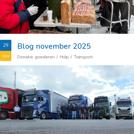
Blog november 2025
29
nov
Donatie goederen
/
Hulp
/
Transport