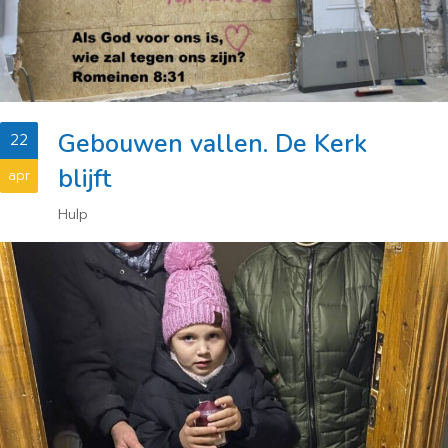
Gebouwen vallen. De Kerk
22
blijft
apr
Hulp