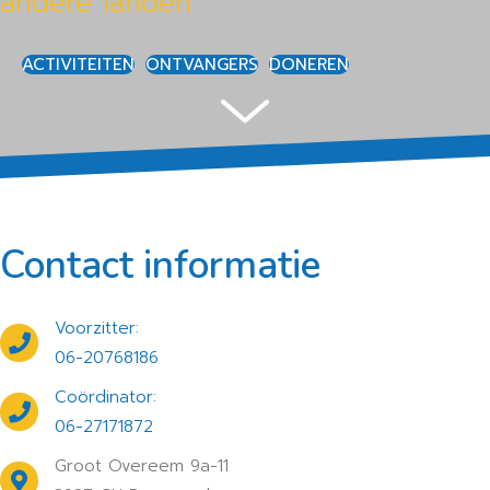
andere landen
ACTIVITEITEN
ONTVANGERS
DONEREN
Contact informatie
Voorzitter:
06-20768186
Coördinator:
06-27171872
Groot Overeem 9a-11