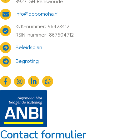
3927 GH Renswoude
info@dopomoha.nl
KvK-nummer: 96423412
RSIN-nummer: 867604712
Beleidsplan
Begroting
Contact formulier